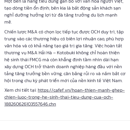
Một bên là hàng tiêu dùng gắn bó với văn hóa người Việt,
tạo dòng tiền ổn định; bên kia là bất động sản khách sạn
nghỉ dưỡng hưởng lợi từ đà tăng trưởng du lịch mạnh
mẽ.
Chiến lược M&A có chọn lọc tiếp tục được OCH duy trì, tập
trung vào các thương hiệu có biên lợi nhuận cao, phù hợp
văn hóa và có khả năng tạo giá trị gia tăng. Việc hoàn tất
thương vụ M&A Hải Hà – Kotobuki không chỉ hoàn thiện
hệ sinh thái FMCG mà còn khẳng định tầm nhìn dài hạn:
xây dựng OCH trở thành doanh nghiệp hàng đầu với nền
tảng tăng trưởng bền vững, cân bằng rủi ro và nắm bắt cơ
hội trong chu kỳ phát triển mới của nền kinh tế Việt Nam.
Xem chi tiết tại:
https://cafef.vn/hoan-thien-manh-ghep-
chien-luoc-trong-he-sinh-thai-tieu-dung-cua-och-
188260626103557646.chn