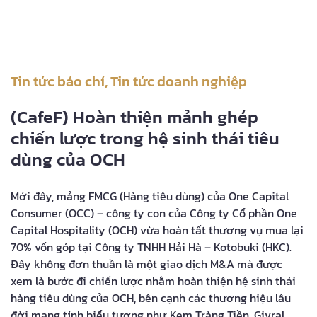
Tin tức báo chí
,
Tin tức doanh nghiệp
(CafeF) Hoàn thiện mảnh ghép
chiến lược trong hệ sinh thái tiêu
dùng của OCH
Mới đây, mảng FMCG (Hàng tiêu dùng) của One Capital
Consumer (OCC) – công ty con của Công ty Cổ phần One
Capital Hospitality (OCH) vừa hoàn tất thương vụ mua lại
70% vốn góp tại Công ty TNHH Hải Hà – Kotobuki (HKC).
Đây không đơn thuần là một giao dịch M&A mà được
xem là bước đi chiến lược nhằm hoàn thiện hệ sinh thái
hàng tiêu dùng của OCH, bên cạnh các thương hiệu lâu
đời mang tính biểu tượng như Kem Tràng Tiền, Givral