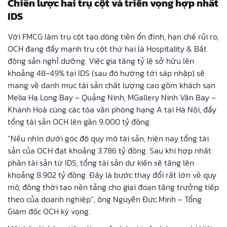
Chiến lược hai trụ cột và triển vọng hợp nhất
IDS
Với FMCG làm trụ cột tạo dòng tiền ổn định, hạn chế rủi ro,
OCH đang đẩy mạnh trụ cột thứ hai là Hospitality & Bất
động sản nghỉ dưỡng. Việc gia tăng tỷ lệ sở hữu lên
khoảng 48-49% tại IDS (sau đó hướng tới sáp nhập) sẽ
mang về danh mục tài sản chất lượng cao gồm khách sạn
Melia Hạ Long Bay – Quảng Ninh, MGallery Ninh Vân Bay –
Khánh Hoà cùng các tòa văn phòng hạng A tại Hà Nội, đẩy
tổng tài sản OCH lên gần 9.000 tỷ đồng.
“Nếu nhìn dưới góc độ quy mô tài sản, hiện nay tổng tài
sản của OCH đạt khoảng 3.786 tỷ đồng. Sau khi hợp nhất
phần tài sản từ IDS, tổng tài sản dự kiến sẽ tăng lên
khoảng 8.902 tỷ đồng. Đây là bước thay đổi rất lớn về quy
mô, đồng thời tạo nền tảng cho giai đoạn tăng trưởng tiếp
theo của doanh nghiệp”, ông Nguyễn Đức Minh – Tổng
Giám đốc OCH kỳ vọng.