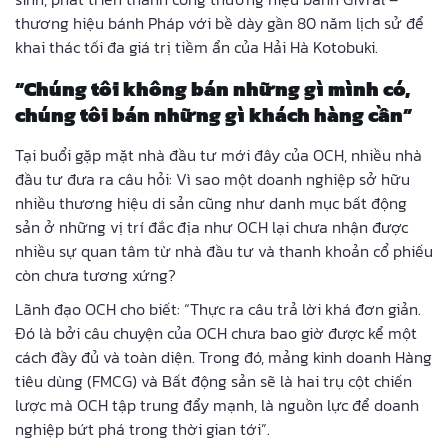
thương hiệu bánh Pháp với bề dày gần 80 năm lịch sử để
khai thác tối đa giá trị tiềm ẩn của Hải Hà Kotobuki.
“Chúng tôi không bán những gì mình có,
chúng tôi bán những gì khách hàng cần”
Tại buổi gặp mặt nhà đầu tư mới đây của OCH, nhiều nhà
đầu tư đưa ra câu hỏi: Vì sao một doanh nghiệp sở hữu
nhiều thương hiệu di sản cũng như danh mục bất động
sản ở những vị trí đắc địa như OCH lại chưa nhận được
nhiều sự quan tâm từ nhà đầu tư và thanh khoản cổ phiếu
còn chưa tương xứng?
Lãnh đạo OCH cho biết: “Thực ra câu trả lời khá đơn giản.
Đó là bởi câu chuyện của OCH chưa bao giờ được kể một
cách đầy đủ và toàn diện. Trong đó, mảng kinh doanh Hàng
tiêu dùng (FMCG) và Bất động sản sẽ là hai trụ cột chiến
lược mà OCH tập trung đẩy mạnh, là nguồn lực để doanh
nghiệp bứt phá trong thời gian tới”.