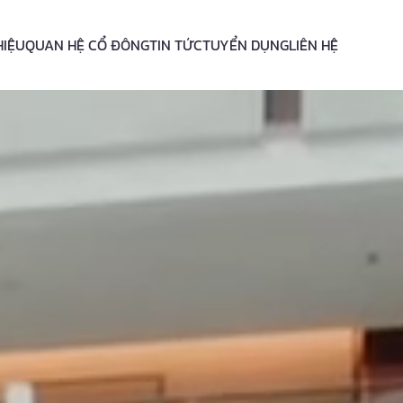
HIỆU
QUAN HỆ CỔ ĐÔNG
TIN TỨC
TUYỂN DỤNG
LIÊN HỆ