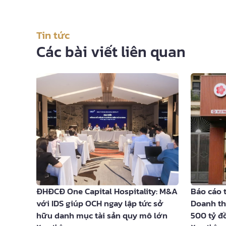
Tin tức
Các bài viết liên quan
 chiến
ĐHĐCĐ One Capital Hospitality: M&A
Báo cáo 
ùng
với IDS giúp OCH ngay lập tức sở
Doanh th
hữu danh mục tài sản quy mô lớn
500 tỷ đ