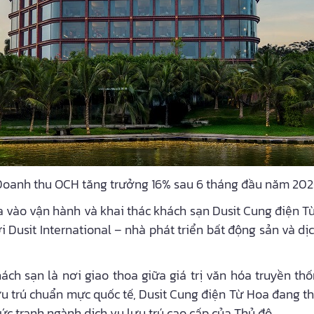
Doanh thu OCH tăng trưởng 16% sau 6 tháng đầu năm 202
ào vận hành và khai thác khách sạn Dusit Cung điện Từ Ho
Dusit International – nhà phát triển bất động sản và d
ách sạn là nơi giao thoa giữa giá trị văn hóa truyền t
lưu trú chuẩn mực quốc tế, Dusit Cung điện Từ Hoa đang 
 tranh ngành dịch vụ lưu trú cao cấp của Thủ đô.