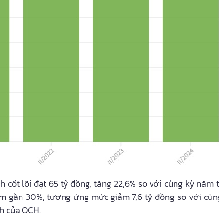
 cốt lõi đạt 65 tỷ đồng, tăng 22,6% so với cùng kỳ năm tr
iảm gần 30%, tương ứng mức giảm 7,6 tỷ đồng so với cù
h của OCH.