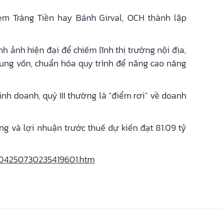
m Tràng Tiền hay Bánh Girval, OCH thành lập
h ảnh hiện đại để chiếm lĩnh thị trường nội địa,
sung vốn, chuẩn hóa quy trình để nâng cao năng
inh doanh, quý III thường là “điểm rơi” về doanh
g và lợi nhuận trước thuế dự kiến đạt 81.09 tỷ
204250730235419601.htm