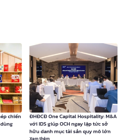
hép chiến
ĐHĐCĐ One Capital Hospitality: M&A
u dùng
với IDS giúp OCH ngay lập tức sở
hữu danh mục tài sản quy mô lớn
Xem thêm