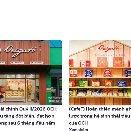
tài chính Quý II/2026 OCH:
(CafeF) Hoàn thiện mảnh g
u tăng đột biến, đạt hơn
lược trong hệ sinh thái tiê
ồng sau 6 tháng đầu năm
của OCH
Xem thêm