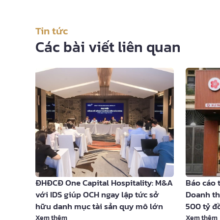
Tin tức
Các bài viết liên quan
 chiến
ĐHĐCĐ One Capital Hospitality: M&A
Báo cáo 
ùng
với IDS giúp OCH ngay lập tức sở
Doanh th
hữu danh mục tài sản quy mô lớn
500 tỷ đ
Xem thêm
Xem thêm