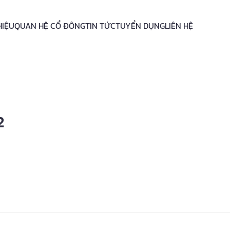
HIỆU
QUAN HỆ CỔ ĐÔNG
TIN TỨC
TUYỂN DỤNG
LIÊN HỆ
2